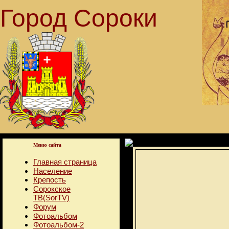
Город Сороки
Меню сайта
Главная страница
Население
Крепость
Сорокское
ТВ(SorTV)
Форум
Фотоальбом
Фотоальбом-2