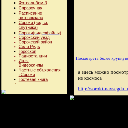
Фотоальбом-3
Справочная
Расписание
автовокзала
Сороки (вид со
спутника)
Сороки(видеофайлы)
Сорокский уезд
Сорокский район
Село Рудь
Гороскоп
Радиостанции
Посмотреть более крупную
Игры
Видеоклипы
Частные объявления
а здесь можно посмотр
г.Сороки
из космоса
Гостевая книга
http://soroki-navsegda.